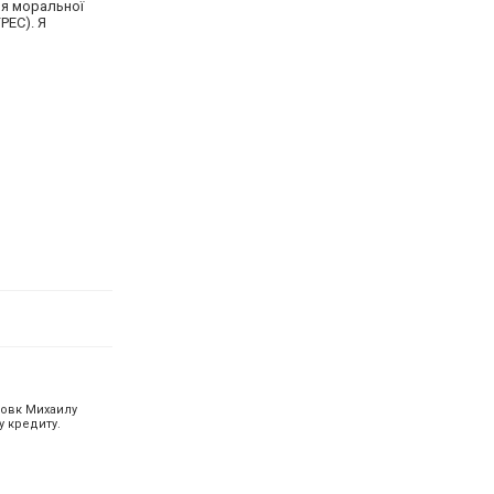
я моральної
РЕС). Я
Вовк Михаилу
 кредиту.