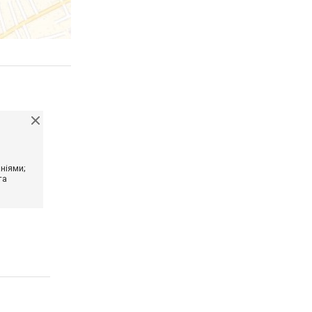
ніями;
та