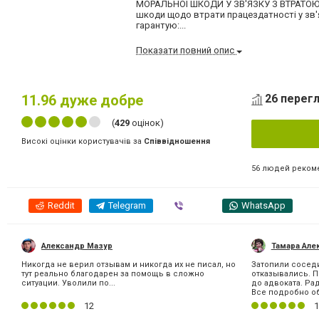
МОРАЛЬНОЇ ШКОДИ У ЗВ'ЯЗКУ З ВТРАТОЮ 
шкоди щодо втрати працездатності у зв'
гарантую:...
Показати повний опис
11.96
дуже добре
26 перегл
(
429
оцінок)
Високі оцінки користувачів за
Співвідношення
56 людей реком
Reddit
Telegram
Viber
WhatsApp
Александр Мазур
Тамара Але
Никогда не верил отзывам и никогда их не писал, но
Затопили сосед
тут реально благодарен за помощь в сложно
отказывались. 
ситуации. Уволили по...
до адвоката. Ра
Все подробно об
12
1