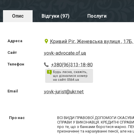
Опис
Відгуки (97)
Послуги
Адреса
Кривий Ріг, Женевська вулиця , 17Б,
Сайт
vovk-advocate.of.ua
Телефон
+380(96)313-18-80
Будь ласка, скажіть,
що дізналися номер
на сайті 0564.ua
Email
vovk-jurist@ukr.net
Про нас
ВСІ ВИДИ ПРАВОВОЇ ДОПОМОГИ СКАСУВА
СПРАВИ У ВИКОНАВЦЯ. КРЕДИТНІ СПРАВИ. К
про те, що з банками боротися марно. П
призначенні та нарахуванні пенсії, але 