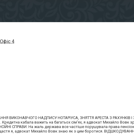
 Офiс 4
ННЯ ВИКОНАВЧОГО НАДПИСУ НОТАРІУСА, ЗНЯТТЯ АРЕСТА З РАХУНКІВ І
редитна кабала важить на багатьох сім'ях, я адвокат Михайло Вовк з
ЕНСІЙНІ СПРАВИ. На жаль держава все частіше порушувала права пенсіон
на щастя я, адвокат Михайло Вовк знаю як з цим боротися. ВІДШКОДУВАН