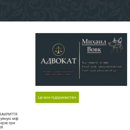
Це моє підприємство
 ЗАКРИТТЯ
руйную міф
ерів при
НЯ