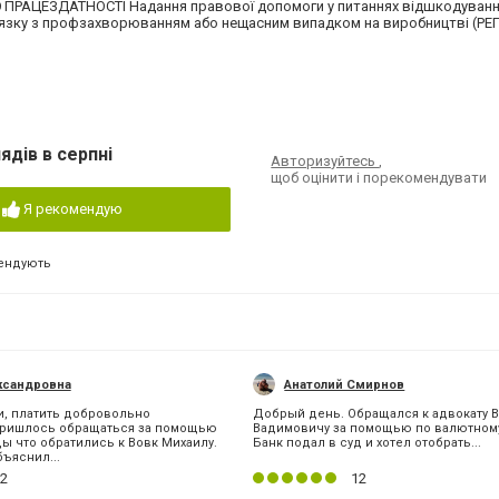
ПРАЦЕЗДАТНОСТІ Надання правової допомоги у питаннях відшкодуванн
язку з профзахворюванням або нещасним випадком на виробництві (РЕГ
ядів в серпні
Авторизуйтесь
,
щоб оцінити і порекомендувати
Я рекомендую
ендують
ксандровна
Анатолий Смирнов
и, платить добровольно
Добрый день. Обращался к адвокату 
Пришлось обращаться за помощью
Вадимовичу за помощью по валютному
ды что обратились к Вовк Михаилу.
Банк подал в суд и хотел отобрать...
ъяснил...
2
12